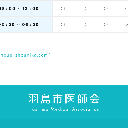
9：00 ～ 12：00
〇
〇
〇
3：30 ～ 06：30
〇
〇
〇
.inoue-shounika.com/