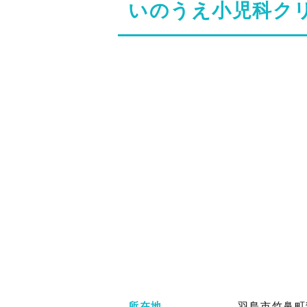
いのうえ小児科ク
所在地
羽島市竹鼻町狐