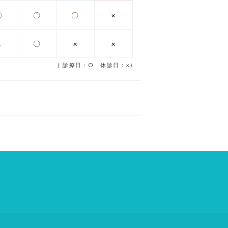
〇
〇
〇
×
×
〇
×
×
( 診療日：○ 休診日：×)